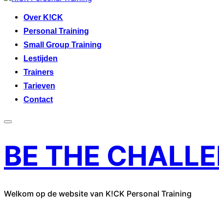
to
Over K!CK
content
Personal Training
Small Group Training
Lestijden
Trainers
Tarieven
Contact
Toggle
sidebar
BE THE CHALLE
&
navigation
Welkom op de website van K!CK Personal Training
contact K!CK