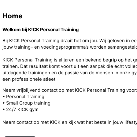
Scroll
Home
down
to
content
Welkom bij K!CK Personal Training
Bij K!CK Personal Training draait het om jou. Wij geloven in e
jouw training– en voedingsprogramma’s worden samengesteld 
K!CK Personal Training is al jaren een bekend begrip op het g
trainen. Dat resultaat komt voort uit een aanpak die echt vol
uitdagende trainingen en de passie van de mensen in onze gym.
een professionele atleet.
Neem vrijblijvend contact op met K!CK Personal Training voor
• Personal Training
• Small Group training
• 24/7 K!CK gym
Neem contact op met K!CK en kijk wat het beste in jouw lifesty